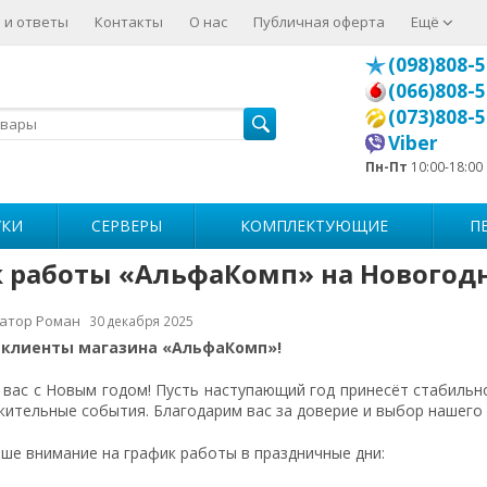
 и ответы
Контакты
О нас
Публичная оферта
Ещё
(098)808-5
(066)808-5
(073)808-5
Viber
Пн-Пт
10:00-18:00
УКИ
СЕРВЕРЫ
КОМПЛЕКТУЮЩИЕ
П
 работы «АльфаКомп» на Новогодн
атор Роман
30 декабря 2025
клиенты магазина «АльфаКомп»!
вас с Новым годом! Пусть наступающий год принесёт стабильн
ительные события. Благодарим вас за доверие и выбор нашего 
е внимание на график работы в праздничные дни: